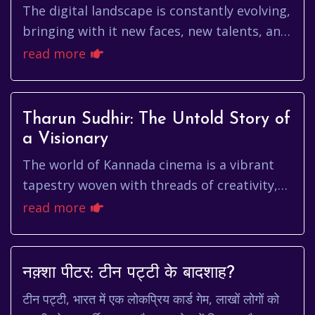
The digital landscape is constantly evolving,
bringing with it new faces, new talents, and
new stories of success. One such story
read more
that's been capturin...
Tharun Sudhir: The Untold Story of
a Visionary
The world of Kannada cinema is a vibrant
tapestry woven with threads of creativity,
passion, and relentless dedication. Among
read more
the many talented indivi...
नक़्शा पीटर: टीन पट्टी के बादशाह?
टीन पट्टी, भारत में एक लोकप्रिय कार्ड गेम, लाखों लोगों को