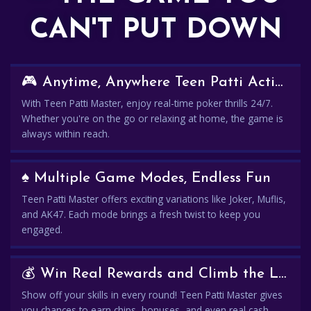
CAN'T PUT DOWN
🎮 Anytime, Anywhere Teen Patti Action
With Teen Patti Master, enjoy real-time poker thrills 24/7.
Whether you're on the go or relaxing at home, the game is
always within reach.
♠️ Multiple Game Modes, Endless Fun
Teen Patti Master offers exciting variations like Joker, Muflis,
and AK47. Each mode brings a fresh twist to keep you
engaged.
💰 Win Real Rewards and Climb the Leaderboard
Show off your skills in every round! Teen Patti Master gives
you chances to earn chips, bonuses, and even real cash