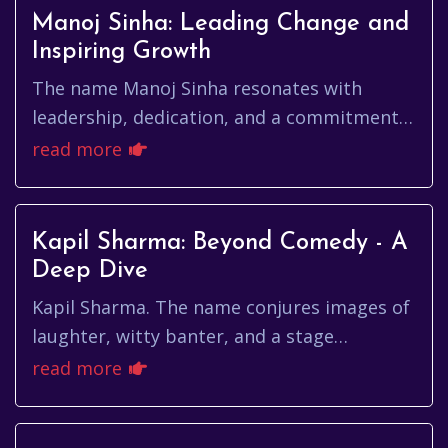
Manoj Sinha: Leading Change and
Inspiring Growth
The name Manoj Sinha resonates with
leadership, dedication, and a commitment
to public service. From his early days as a
read more
student activist to his curre...
Kapil Sharma: Beyond Comedy - A
Deep Dive
Kapil Sharma. The name conjures images of
laughter, witty banter, and a stage
brimming with Bollywood's brightest stars.
read more
But behind the comedic genius...