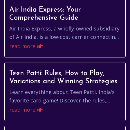
Air India Express: Your
Comprehensive Guide
Air India Express, a wholly-owned subsidiary
of Air India, is a low-cost carrier connecting
India with destinations across the Middle
read more
East and Southea...
Teen Patti: Rules, How to Play,
Variations and Winning Strategies
Learn everything about Teen Patti, India's
favorite card game! Discover the rules,
variations, and winning strategies to
read more
improve your gameplay and win real cash!