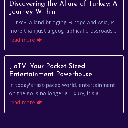
Discovering the Allure of Turkey: A
Journey Within
Turkey, a land bridging Europe and Asia, is
more than just a geographical crossroads;
it's a vibrant tapestry woven from history,
read more
culture, and breatht...
JioTV: Your Pocket-Sized
Entertainment Powerhouse
In today's fast-paced world, entertainment
on the go is no longer a luxury; it's a
necessity. Whether you're commuting to
read more
work, waiting for an appoint...