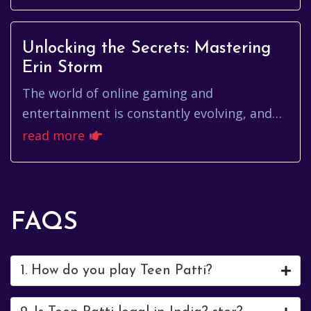
Unlocking the Secrets: Mastering
Erin Storm
The world of online gaming and
entertainment is constantly evolving, and
with it, new strategies, personalities, and
read more
platforms emerge. One name that ...
FAQS
1. How do you play Teen Patti?