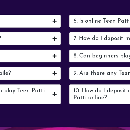
6. Is online Teen Patt
?
7. How do I deposit 
8. Can beginners pla
bile?
9. Are there any Tee
o play Teen Patti
10. How do I deposit
Patti online?