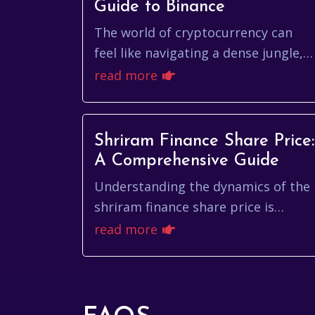
Guide to Binance
The world of cryptocurrency can
feel like navigating a dense jungle,
filled with exciting opportunities
read more
but also potential pitfalls. For
many, binance...
Shriram Finance Share Price:
A Comprehensive Guide
Understanding the dynamics of the
shriram finance share price is
crucial for anyone looking to invest
read more
in the Indian financial market. It's
not just ab...