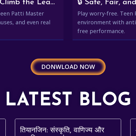
💰 Win Real Rewards and Climb the Leaderboard
🔒 Safe, Fair, 
 Teen Patti Master
Play worry-free. Teen 
uses, and even real
environment with anti
free performance.
DONWLOAD NOW
LATEST BLOG
तियानजिन: संस्कृति, वाणिज्य और