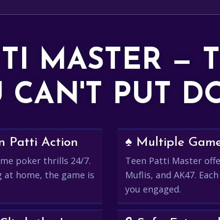
TTI MASTER — 
 CAN'T PUT 
 Patti Action
♠️ Multiple Gam
me poker thrills 24/7.
Teen Patti Master offer
g at home, the game is
Muflis, and AK47. Each
you engaged.