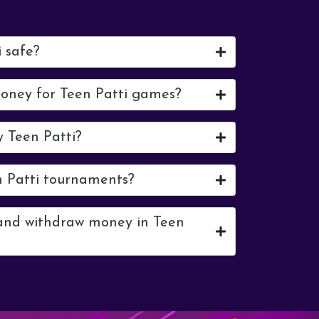
i safe?
money for Teen Patti games?
y Teen Patti?
n Patti tournaments?
 and withdraw money in Teen