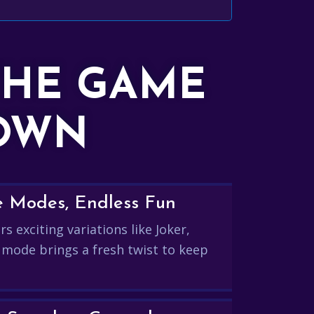
THE GAME
DOWN
e Modes, Endless Fun
s exciting variations like Joker,
 mode brings a fresh twist to keep