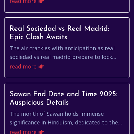
पहलू, हम हमेशा कुछ नया और बेहतर चाहते...
read more
Real Sociedad vs Real Madrid:
Epic Clash Awaits
The air crackles with anticipation as real
sociedad vs real madrid prepare to lock
horns once again. This isn't just another
read more
fixture; it's a clash of ...
Sawan End Date and Time 2025:
Auspicious Details
The month of Sawan holds immense
significance in Hinduism, dedicated to the
worship of Lord Shiva. Devotees observe
read more