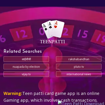
Related Searches
आईसीसी
rakshabandhan
nuapada by election
pluto tv
vijay tv
international news
Warning:
Teen patti card game app is an online
Gaming app, which involves cash transactions.