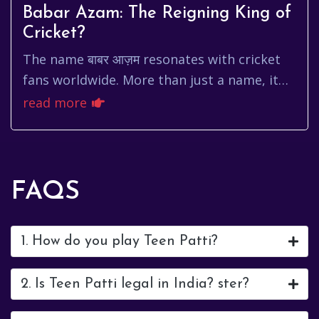
Babar Azam: The Reigning King of
Cricket?
The name बाबर आज़म resonates with cricket
fans worldwide. More than just a name, it
represents elegance, consistency, and a
read more
relentless pursuit of exce...
FAQS
1. How do you play Teen Patti?
2. Is Teen Patti legal in India? ster?