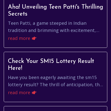
Aha! Unveiling Teen Patti's Thrilling
Secrets
Teen Patti, a game steeped in Indian
tradition and brimming with excitement,
has captured the hearts of millions. The
read more
exclamations of 'Aha!' when a wi...
Check Your SM15 Lottery Result
Here!
Have you been eagerly awaiting the sm15
lottery result? The thrill of anticipation, the
dreams of what you could do with the
read more
winnings – it's all part ...