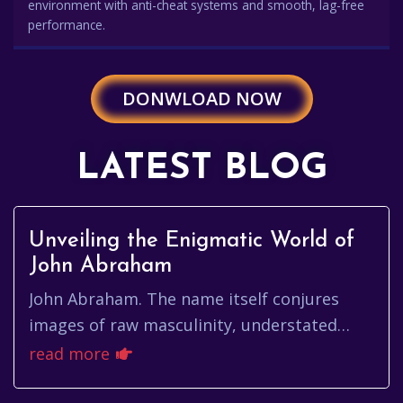
environment with anti-cheat systems and smooth, lag-free
performance.
DONWLOAD NOW
LATEST BLOG
Unveiling the Enigmatic World of
John Abraham
John Abraham. The name itself conjures
images of raw masculinity, understated
charm, and a career that’s defied easy
read more
categorization. He's not just an ...