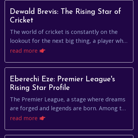
Dewald Brevis: The Rising Star of
Cricket
The world of cricket is constantly on the
lookout for the next big thing, a player who
can redefine the game and capture the
read more
imagination of fans world...
Eberechi Eze: Premier League's
Rising Star Profile
The Premier League, a stage where dreams
are forged and legends are born. Among the
constellation of stars that illuminate this
read more
prestigious league, a ...