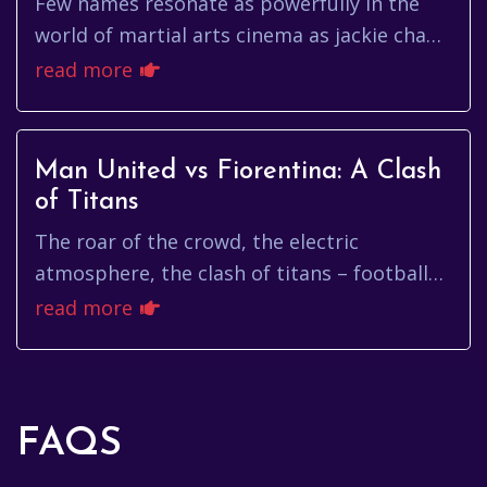
Few names resonate as powerfully in the
world of martial arts cinema as jackie chan.
More than just an actor, Jackie Chan is a
read more
global icon, a stuntman...
Man United vs Fiorentina: A Clash
of Titans
The roar of the crowd, the electric
atmosphere, the clash of titans – football
at its finest. And when you talk about iconic
read more
clashes, few resonate qui...
FAQS