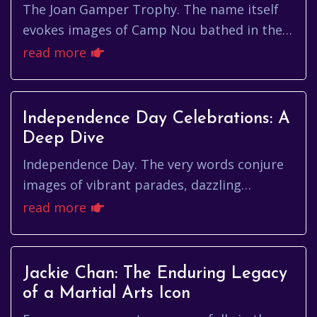
The Joan Gamper Trophy. The name itself
evokes images of Camp Nou bathed in the
warm glow of a late summer evening, the
read more
roar of the crowd, and the daz...
Independence Day Celebrations: A
Deep Dive
Independence Day. The very words conjure
images of vibrant parades, dazzling
fireworks painting the night sky, and the
read more
collective swell of national pr...
Jackie Chan: The Enduring Legacy
of a Martial Arts Icon