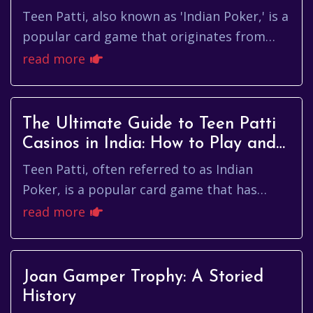
More
Teen Patti, also known as 'Indian Poker,' is a
popular card game that originates from
India. Over the years, it has gained immense
read more
popularity, especia...
The Ultimate Guide to Teen Patti
Casinos in India: How to Play and
Win
Teen Patti, often referred to as Indian
Poker, is a popular card game that has
taken the gambling world by storm,
read more
particularly in India. With its rich...
Joan Gamper Trophy: A Storied
History