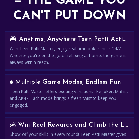
— THE GAME YOU
CAN'T PUT DOWN
🎮 Anytime, Anywhere Teen Patti Action
With Teen Patti Master, enjoy real-time poker thrills 24/7.
Whether you're on the go or relaxing at home, the game is
always within reach.
♠️ Multiple Game Modes, Endless Fun
Teen Patti Master offers exciting variations like Joker, Muflis,
and AK47. Each mode brings a fresh twist to keep you
engaged.
💰 Win Real Rewards and Climb the Leaderboard
Show off your skills in every round! Teen Patti Master gives