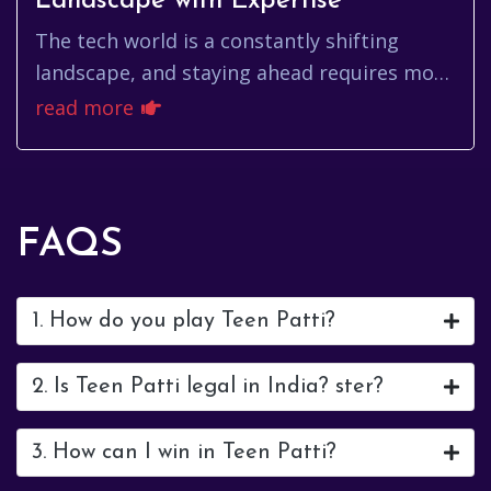
Landscape with Expertise
The tech world is a constantly shifting
landscape, and staying ahead requires more
than just innovation – it demands
read more
experience, adaptability, and a d...
FAQS
1. How do you play Teen Patti?
2. Is Teen Patti legal in India? ster?
3. How can I win in Teen Patti?