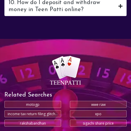
10. How do I deposit and withdraw
money in Teen Patti online?
Related Searches
motogp
wwe raw
income tax return filing glitches
xpo
rakshabandhan
sigachi share price