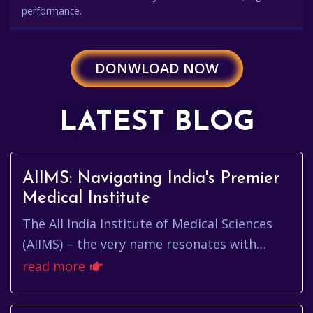
performance.
DONWLOAD NOW
LATEST BLOG
AIIMS: Navigating India's Premier
Medical Institute
The All India Institute of Medical Sciences
(AIIMS) – the very name resonates with
excellence, hope, and cutting-edge medical
read more
advancements in India. B...