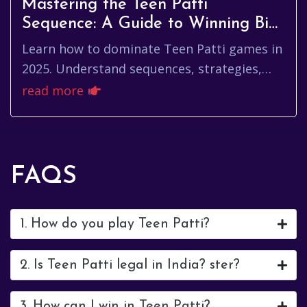
Mastering the Teen Patti
Sequence: A Guide to Winning Big
in 2025
Learn how to dominate Teen Patti games in
2025. Understand sequences, strategies,
and tips to enhance your gameplay. Explore
read more
winning tactics for online card games.
FAQS
1. How do you play Teen Patti?
2. Is Teen Patti legal in India? ster?
3. How can I win in Teen Patti?