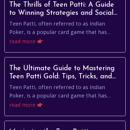
The Thrills of Teen Patti: A Guide
to Winning Strategies and Social
Play
Teen Patti, often referred to as Indian
Poker, is a popular card game that has
captivated the hearts and minds of players
read more
across India and the globe. ...
The Ultimate Guide to Mastering
Teen Patti Gold: Tips, Tricks, and
Strategies
Teen Patti, often referred to as Indian
Poker, is a popular card game that has
captivated players worldwide. With its roots
read more
deeply embedded in the cul...