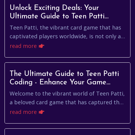
Unlock Exciting Deals: Your
Ultimate Guide to Teen Patti
Coupons
Teen Patti, the vibrant card game that has
captivated players worldwide, is not only a
test of skill and strategy but also a thrilling
read more
experience fill...
The Ultimate Guide to Teen Patti
Coding - Enhance Your Game
Development Skills
Welcome to the vibrant world of Teen Patti,
a beloved card game that has captured the
hearts of millions throughout India and
read more
beyond. It's not only a ...