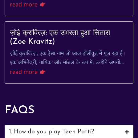
दमदार परफॉर्मेंस और बेहतरीन सेफ्टी फीचर्स के...
read more
ज़ोई क्रावित्ज़: एक उभरता हुआ सितारा
(Zoe Kravitz)
ज़ोई क्रावित्ज़, एक ऐसा नाम जो आज हॉलीवुड में गूंज रहा है।
एक अभिनेत्री, गायिका और मॉडल के रूप में, उन्होंने अपनी
प्रतिभा और कड़ी मेहनत से एक खास मुका...
read more
FAQS
1. How do you play Teen Patti?