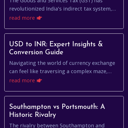
The Goods and Services Tax (GST) has
revolutionized India's indirect tax system,
creating a unified market and streamlining
read more
the taxation process. Unde...
USD to INR: Expert Insights &
Conversion Guide
Navigating the world of currency exchange
can feel like traversing a complex maze,
especially when dealing with the dynamic
read more
relationship between the U...
Southampton vs Portsmouth: A
Historic Rivalry
The rivalry between Southampton and