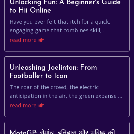
Unlocking Fun: A Beginner's Guide
to Hii Online
Have you ever felt that itch for a quick,
engaging game that combines skill,
strategy, and a dash of luck? If so, you
read more
might just be ready to dive into...
Unleashing Joelinton: From
Footballer to Icon
The roar of the crowd, the electric
anticipation in the air, the green expanse of
the pitch – these are the elements that
read more
define the beautiful game. A...
MotoGP: रोमांच, इतिहास और भविष्य की