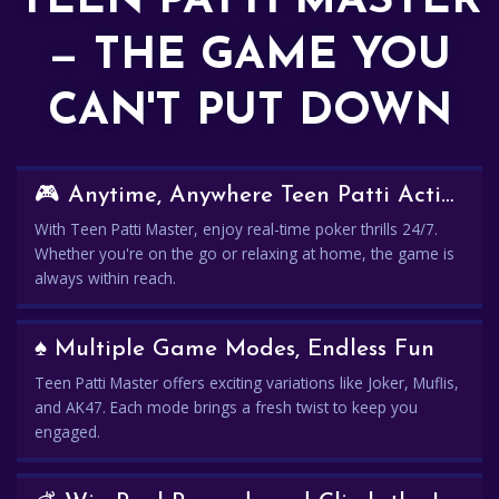
TEEN PATTI MASTER
— THE GAME YOU
CAN'T PUT DOWN
🎮 Anytime, Anywhere Teen Patti Action
With Teen Patti Master, enjoy real-time poker thrills 24/7.
Whether you're on the go or relaxing at home, the game is
always within reach.
♠️ Multiple Game Modes, Endless Fun
Teen Patti Master offers exciting variations like Joker, Muflis,
and AK47. Each mode brings a fresh twist to keep you
engaged.