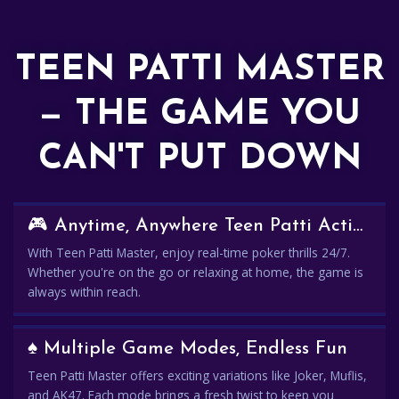
TEEN PATTI MASTER
— THE GAME YOU
CAN'T PUT DOWN
🎮 Anytime, Anywhere Teen Patti Action
With Teen Patti Master, enjoy real-time poker thrills 24/7.
Whether you're on the go or relaxing at home, the game is
always within reach.
♠️ Multiple Game Modes, Endless Fun
Teen Patti Master offers exciting variations like Joker, Muflis,
and AK47. Each mode brings a fresh twist to keep you