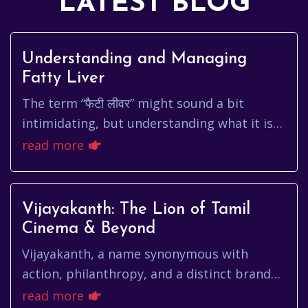
LATEST BLOG
Understanding and Managing
Fatty Liver
The term “फैटी लीवर” might sound a bit
intimidating, but understanding what it is
and how to manage it can empower you to
read more
take control of your health....
Vijayakanth: The Lion of Tamil
Cinema & Beyond
Vijayakanth, a name synonymous with
action, philanthropy, and a distinct brand
of Tamil cinema, leaves an indelible mark on
read more