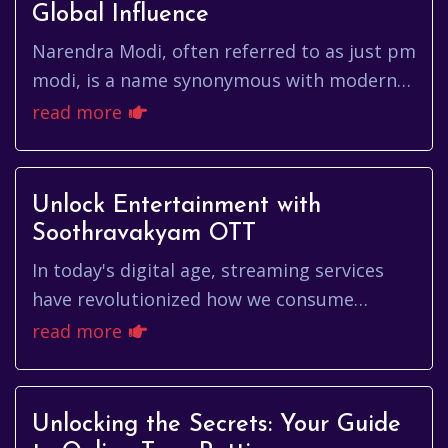
Global Influence
Narendra Modi, often referred to as just pm
modi, is a name synonymous with modern
India. His journey from a humble
read more
background to becoming the Prime M...
Unlock Entertainment with
Soothravakyam OTT
In today's digital age, streaming services
have revolutionized how we consume
entertainment. Among the myriad of
read more
options, Soothravakyam OTT stands out...
Unlocking the Secrets: Your Guide