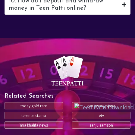
10. How do I deposit and withdraw
money in Teen Patti online?
Related Searches
today gold rate
pm awas yojana
terence stamp
etv
mia khalifa news
sanju samson