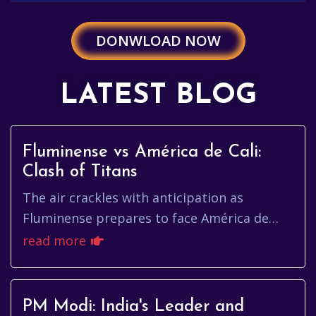
DONWLOAD NOW
LATEST BLOG
Fluminense vs América de Cali:
Clash of Titans
The air crackles with anticipation as
Fluminense prepares to face América de
Cali. This isn't just another match; it's a
read more
clash of titans, a battle of ...
PM Modi: India's Leader and