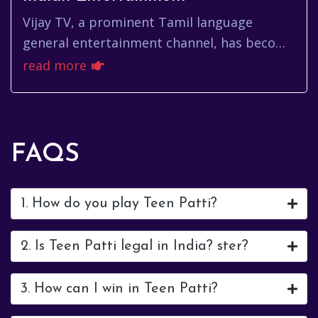
Vijay TV, a prominent Tamil language
general entertainment channel, has become
a staple in South Indian households. Known
read more
for its innovative programmi...
FAQS
1. How do you play Teen Patti?
2. Is Teen Patti legal in India? ster?
3. How can I win in Teen Patti?