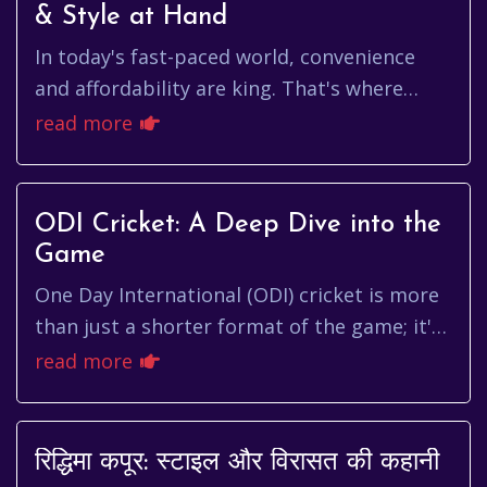
& Style at Hand
In today's fast-paced world, convenience
and affordability are king. That's where
meesho online shopping comes in, offering
read more
a vast marketplace right a...
ODI Cricket: A Deep Dive into the
Game
One Day International (ODI) cricket is more
than just a shorter format of the game; it's
a thrilling spectacle of athleticism, strategy,
read more
and nail-biti...
रिद्धिमा कपूर: स्टाइल और विरासत की कहानी