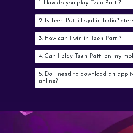
1. How do you play Teen Patti?
2. Is Teen Patti legal in India? ster
3. How can I win in Teen Patti?
4. Can I play Teen Patti on my mo
5. Do I need to download an app t
online?