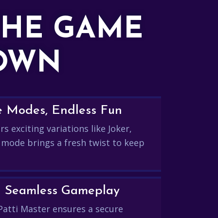
THE GAME
DOWN
e Modes, Endless Fun
s exciting variations like Joker,
 mode brings a fresh twist to keep
and Seamless Gameplay
Patti Master ensures a secure