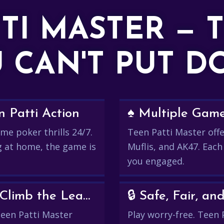
TTI MASTER — 
 CAN'T PUT 
 Patti Action
♠️ Multiple Gam
me poker thrills 24/7.
Teen Patti Master offer
g at home, the game is
Muflis, and AK47. Each
you engaged.
💰 Win Real Rewards and Climb the Leaderboard
🔒 Safe, Fair, 
 Teen Patti Master
Play worry-free. Teen 