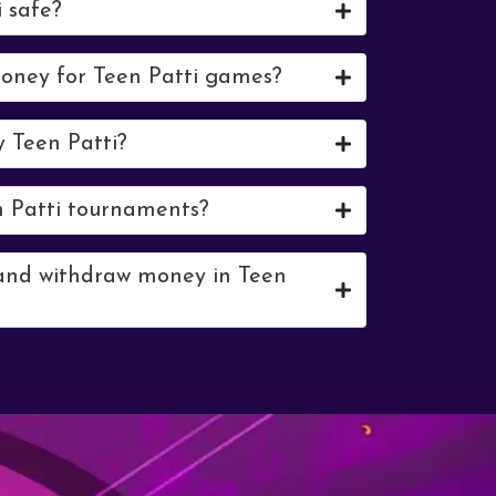
i safe?
money for Teen Patti games?
y Teen Patti?
n Patti tournaments?
 and withdraw money in Teen