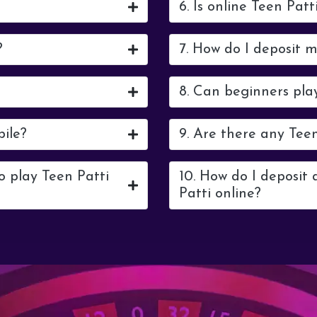
6. Is online Teen Patt
?
7. How do I deposit 
8. Can beginners pla
bile?
9. Are there any Tee
o play Teen Patti
10. How do I deposit
Patti online?