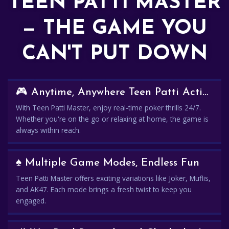
TEEN PATTI MASTER
— THE GAME YOU
CAN'T PUT DOWN
🎮 Anytime, Anywhere Teen Patti Action
With Teen Patti Master, enjoy real-time poker thrills 24/7.
Whether you're on the go or relaxing at home, the game is
always within reach.
♠️ Multiple Game Modes, Endless Fun
Teen Patti Master offers exciting variations like Joker, Muflis,
and AK47. Each mode brings a fresh twist to keep you
engaged.