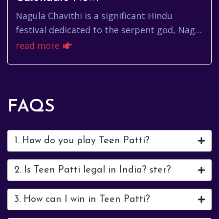
Nagula Chavithi is a significant Hindu
festival dedicated to the serpent god, Naga.
It's a day filled with reverence, rituals, and
read more
delicious food offe...
FAQS
1. How do you play Teen Patti?
2. Is Teen Patti legal in India? ster?
3. How can I win in Teen Patti?