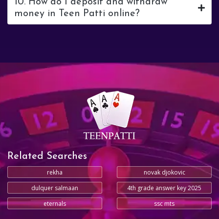
10. How do I deposit and withdraw
money in Teen Patti online?
Related Searches
rekha
novak djokovic
dulquer salmaan
4th grade answer key 2025
eternals
ssc mts