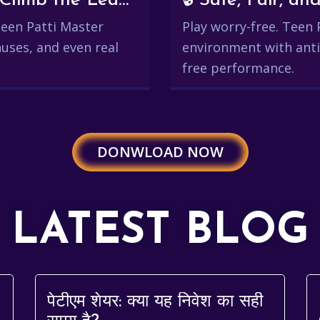
💰 Win Real Rewards and Climb the Leaderboard
🔒 Safe, Fair, 
 Teen Patti Master
Play worry-free. Teen 
uses, and even real
environment with anti
free performance.
DONWLOAD NOW
LATEST BLOG
पेटीएम शेयर: क्या यह निवेश का सही