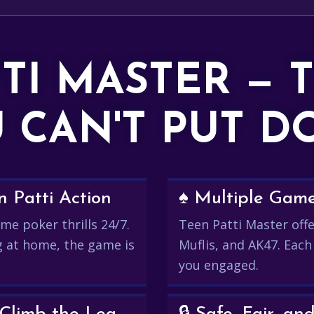
TTI MASTER — 
 CAN'T PUT 
 Patti Action
♠️ Multiple Gam
me poker thrills 24/7.
Teen Patti Master offer
g at home, the game is
Muflis, and AK47. Each
you engaged.