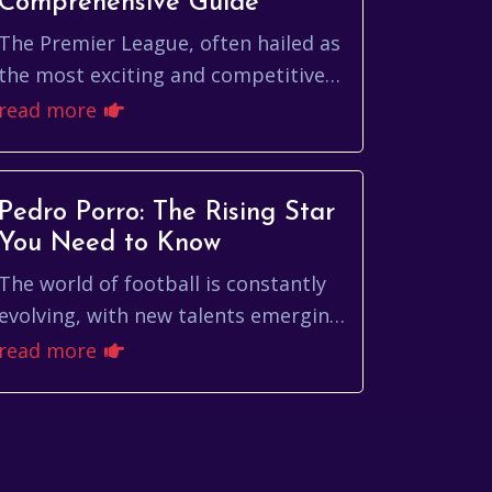
Comprehensive Guide
The Premier League, often hailed as
the most exciting and competitive
football league globally, captures
read more
the hearts of millions each season.
From nail...
Pedro Porro: The Rising Star
You Need to Know
The world of football is constantly
evolving, with new talents emerging
and capturing the hearts of fans
read more
worldwide. Among these rising
stars, pedro po...