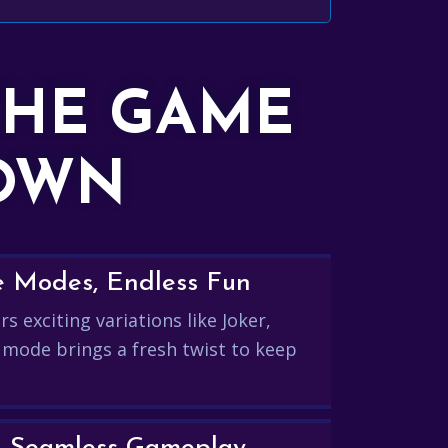
THE GAME
DOWN
e Modes, Endless Fun
s exciting variations like Joker,
 mode brings a fresh twist to keep