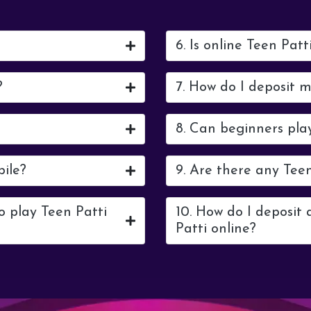
6. Is online Teen Patt
?
7. How do I deposit 
8. Can beginners pla
bile?
9. Are there any Tee
o play Teen Patti
10. How do I deposit
Patti online?