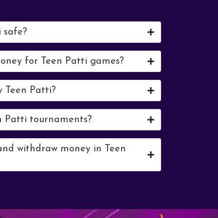
i safe?
money for Teen Patti games?
y Teen Patti?
n Patti tournaments?
 and withdraw money in Teen