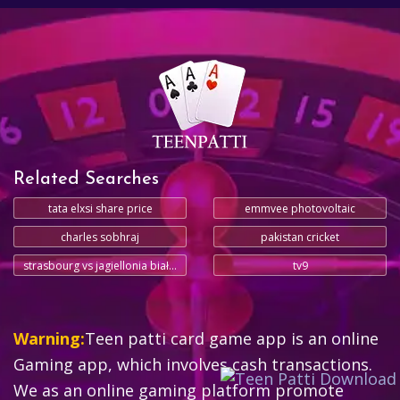
Related Searches
tata elxsi share price
emmvee photovoltaic
charles sobhraj
pakistan cricket
strasbourg vs jagiellonia białystok
tv9
Warning:
Teen patti card game app is an online
Gaming app, which involves cash transactions.
We as an online gaming platform promote