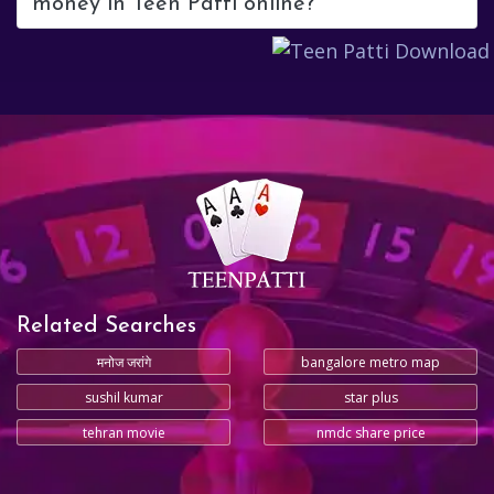
money in Teen Patti online?
Related Searches
मनोज जरांगे
bangalore metro map
sushil kumar
star plus
tehran movie
nmdc share price