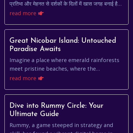
प्रतिभा और मेहनत से दर्शकों के दिलों में खास जगह बनाई है।
ऐसी ही एक कलाकार हैं ambika ranjanka...
read more
Great Nicobar Island: Untouched
Paradise Awaits
Imagine a place where emerald rainforests
meet pristine beaches, where the
symphony of nature drowns out the noise
read more
of the modern world. That place exi...
Dive into Rummy Circle: Your
Ultimate Guide
Rummy, a game steeped in strategy and