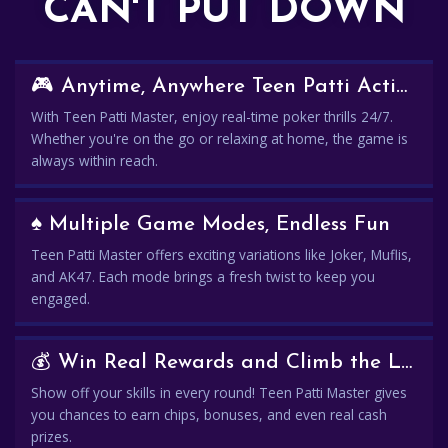
CAN'T PUT DOWN
🎮 Anytime, Anywhere Teen Patti Action
With Teen Patti Master, enjoy real-time poker thrills 24/7.
Whether you're on the go or relaxing at home, the game is
always within reach.
♠️ Multiple Game Modes, Endless Fun
Teen Patti Master offers exciting variations like Joker, Muflis,
and AK47. Each mode brings a fresh twist to keep you
engaged.
💰 Win Real Rewards and Climb the Leaderboard
Show off your skills in every round! Teen Patti Master gives
you chances to earn chips, bonuses, and even real cash
prizes.