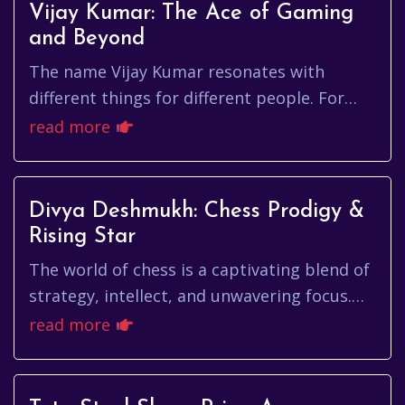
Vijay Kumar: The Ace of Gaming
and Beyond
The name Vijay Kumar resonates with
different things for different people. For
some, it's synonymous with strategic
read more
brilliance and calculated risk-tak...
Divya Deshmukh: Chess Prodigy &
Rising Star
The world of chess is a captivating blend of
strategy, intellect, and unwavering focus.
Among its brightest stars is Divya
read more
Deshmukh, a name that reson...