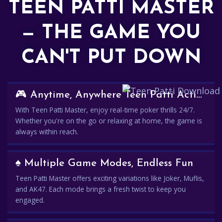
TEEN PATTI MASTER
— THE GAME YOU
CAN'T PUT DOWN
🎮 Anytime, Anywhere Teen Patti Action
With Teen Patti Master, enjoy real-time poker thrills 24/7.
Whether you're on the go or relaxing at home, the game is
always within reach.
♠️ Multiple Game Modes, Endless Fun
Teen Patti Master offers exciting variations like Joker, Muflis,
and AK47. Each mode brings a fresh twist to keep you
engaged.