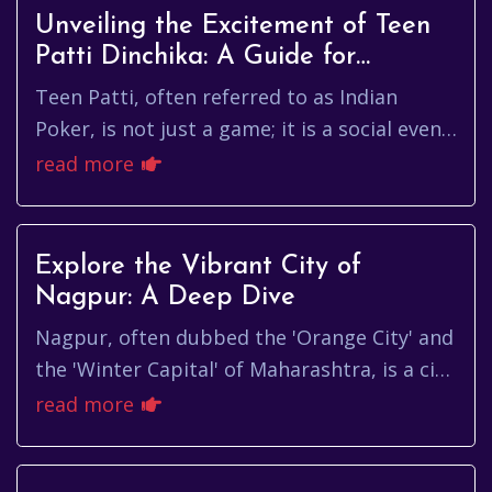
Unveiling the Excitement of Teen
Patti Dinchika: A Guide for
Enthusiasts
Teen Patti, often referred to as Indian
Poker, is not just a game; it is a social event
that brings together friends and families
read more
for thrilling entert...
Explore the Vibrant City of
Nagpur: A Deep Dive
Nagpur, often dubbed the 'Orange City' and
the 'Winter Capital' of Maharashtra, is a city
steeped in history, culture, and a rapidly
read more
evolving modernit...