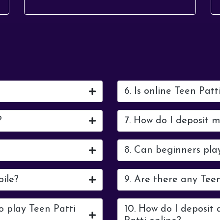
प्रकाश है, जो हमें स...
6. Is online Teen Patt
?
7. How do I deposit 
8. Can beginners pla
bile?
9. Are there any Tee
o play Teen Patti
10. How do I deposit