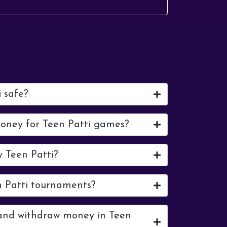
Moisés Caicedo. This young
Ecuadorian midfield...
i safe?
money for Teen Patti games?
y Teen Patti?
n Patti tournaments?
 and withdraw money in Teen