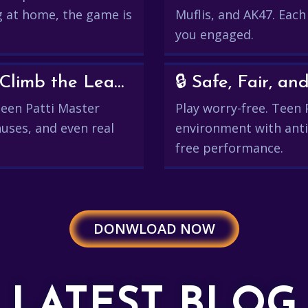
g at home, the game is
Muflis, and AK47. Each
you engaged.
💰 Win Real Rewards and Climb the Leaderboard
🔒 Safe, Fair, 
 Teen Patti Master
Play worry-free. Teen 
uses, and even real
environment with anti
free performance.
DONWLOAD NOW
LATEST BLOG