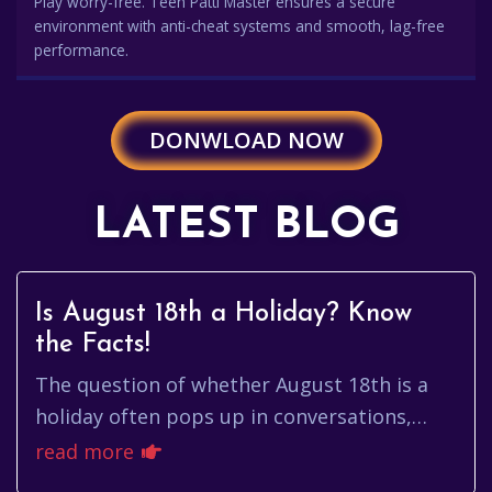
Play worry-free. Teen Patti Master ensures a secure
environment with anti-cheat systems and smooth, lag-free
performance.
DONWLOAD NOW
LATEST BLOG
Is August 18th a Holiday? Know
the Facts!
The question of whether August 18th is a
holiday often pops up in conversations,
especially as the date approaches. People
read more
want to know if they can ex...