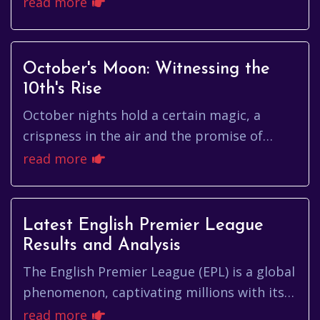
concepts. But at its heart, bitcoin is a
read more
revolutionary idea: decentr...
October's Moon: Witnessing the
10th's Rise
October nights hold a certain magic, a
crispness in the air and the promise of
vibrant colors. But one particular night
read more
stands out for sky gazers – wh...
Latest English Premier League
Results and Analysis
The English Premier League (EPL) is a global
phenomenon, captivating millions with its
thrilling matches, world-class players, and
read more