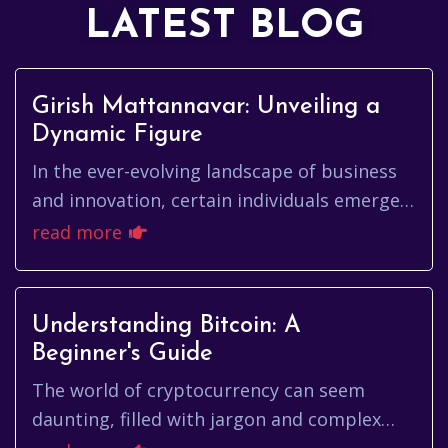
LATEST BLOG
Girish Mattannavar: Unveiling a
Dynamic Figure
In the ever-evolving landscape of business
and innovation, certain individuals emerge
as beacons of progress, individuals who
read more
leave an indelible mark ...
Understanding Bitcoin: A
Beginner's Guide
The world of cryptocurrency can seem
daunting, filled with jargon and complex