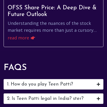
OFSS Share Price: A Deep Dive &
Future Outlook
Understanding the nuances of the stock
market requires more than just a cursory
glance at ticker symbols. For investors
read more
tracking the performance of Or...
FAQS
1. How do you play Teen Patti?
2. Is Teen Patti legal in India? ster?