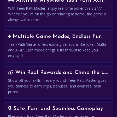
🎮 Anytime, Anywhere Teen Patti Action
With Teen Patti Master, enjoy real-time poker thrills 24/7.
Whether you're on the go or relaxing at home, the game is
always within reach.
♠️ Multiple Game Modes, Endless Fun
Teen Patti Master offers exciting variations like Joker, Muflis,
and AK47. Each mode brings a fresh twist to keep you
engaged.
💰 Win Real Rewards and Climb the Leaderboard
Show off your skills in every round! Teen Patti Master gives
you chances to earn chips, bonuses, and even real cash
prizes.
🔒 Safe, Fair, and Seamless Gameplay
Play worry-free. Teen Patti Master ensures a secure