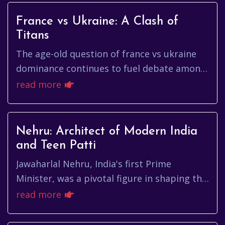
France vs Ukraine: A Clash of
Titans
The age-old question of france vs ukraine
dominance continues to fuel debate among
football enthusiasts. It's not just about
read more
comparing two nations; it...
Nehru: Architect of Modern India
and Teen Patti
Jawaharlal Nehru, India's first Prime
Minister, was a pivotal figure in shaping the
nation's destiny after independence. His
read more
vision extended far beyon...