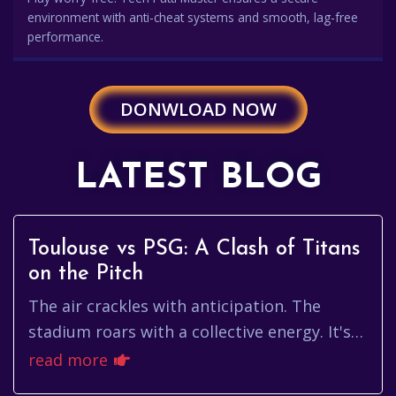
environment with anti-cheat systems and smooth, lag-free
performance.
DONWLOAD NOW
LATEST BLOG
Toulouse vs PSG: A Clash of Titans
on the Pitch
The air crackles with anticipation. The
stadium roars with a collective energy. It's
match day, and the spotlight is on toulouse
read more
vs psg. This isn't ju...