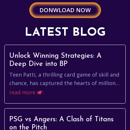
DONWLOAD NOW
LATEST BLOG
Unlock Winning Strategies: A
Deep Dive into BP
Teen Patti, a thrilling card game of skill and
chance, has captured the hearts of millions
across India and beyond. At its core, Teen
read more
Patti, and espec...
PSG vs Angers: A Clash of Titans
on the Pitch