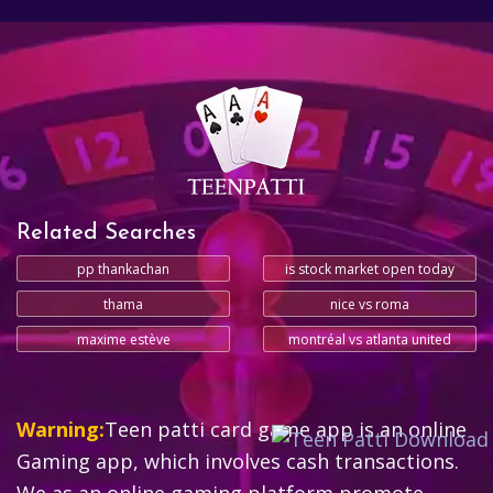
Related Searches
pp thankachan
is stock market open today
thama
nice vs roma
maxime estève
montréal vs atlanta united
Warning:
Teen patti card game app is an online
Gaming app, which involves cash transactions.