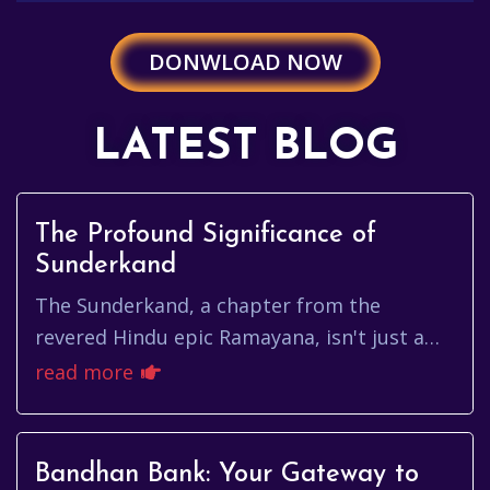
DONWLOAD NOW
LATEST BLOG
The Profound Significance of
Sunderkand
The Sunderkand, a chapter from the
revered Hindu epic Ramayana, isn't just a
story; it's a potent source of inspiration,
read more
courage, and unwavering devot...
Bandhan Bank: Your Gateway to