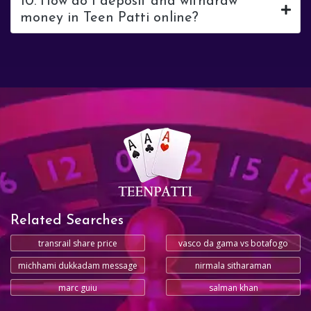
10. How do I deposit and withdraw
money in Teen Patti online?
Related Searches
transrail share price
vasco da gama vs botafogo
michhami dukkadam message
nirmala sitharaman
marc guiu
salman khan