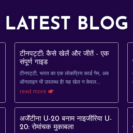
LATEST BLOG
टीनपट्टी: कैसे खेलें और जीतें - एक
संपूर्ण गाइड
टीनपट्टी, भारत का एक लोकप्रिय कार्ड गेम, अब
ऑनलाइन भी उपलब्ध है! यह खेल न केवल
मनोरंजक है, बल्कि यह आपके रणनीतिक कौशल को
read more
भी बढ़ाता है। यदि आप bis की द...
अर्जेंटीना U-20 बनाम नाइजीरिया U-
20: रोमांचक मुकाबला