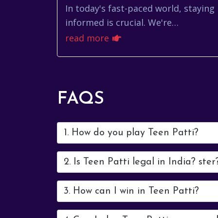
In today's fast-paced world, staying
informed is crucial. We're
bombarded with information from
read more
every direction, making it
challenging to sift through...
FAQS
1. How do you play Teen Patti?
2. Is Teen Patti legal in India? ster
3. How can I win in Teen Patti?