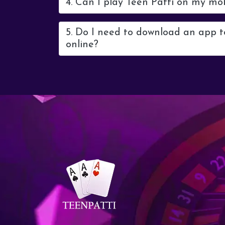
4. Can I play Teen Patti on my mo
5. Do I need to download an app t
online?