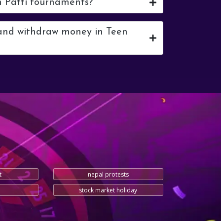
n Patti tournaments?
 and withdraw money in Teen
t
nepal protests
stock market holiday