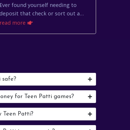
Ever found yourself needing to
deposit that check or sort out a
banking issue only to be met with
read more
closed doors? Figuring out if your
bank is open toda...
i safe?
money for Teen Patti games?
y Teen Patti?