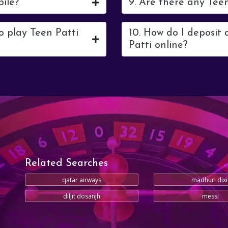
bile?
9. Are there any Tee
o play Teen Patti
10. How do I deposit
Patti online?
Related Searches
qatar airways
madhuri dixi
diljit dosanjh
messi