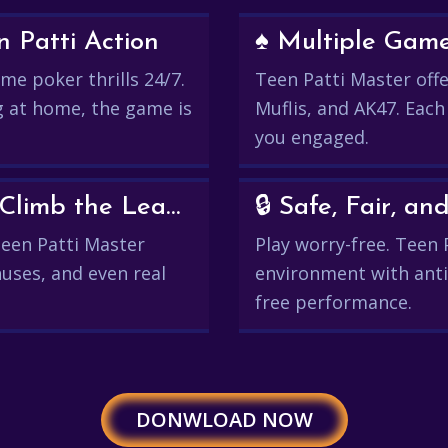
 Patti Action
♠️ Multiple Gam
me poker thrills 24/7.
Teen Patti Master offer
g at home, the game is
Muflis, and AK47. Each
you engaged.
💰 Win Real Rewards and Climb the Leaderboard
🔒 Safe, Fair, 
 Teen Patti Master
Play worry-free. Teen 
uses, and even real
environment with anti
free performance.
DONWLOAD NOW