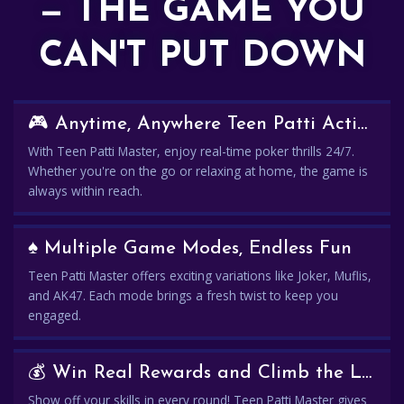
— THE GAME YOU
CAN'T PUT DOWN
🎮 Anytime, Anywhere Teen Patti Action
With Teen Patti Master, enjoy real-time poker thrills 24/7.
Whether you're on the go or relaxing at home, the game is
always within reach.
♠️ Multiple Game Modes, Endless Fun
Teen Patti Master offers exciting variations like Joker, Muflis,
and AK47. Each mode brings a fresh twist to keep you
engaged.
💰 Win Real Rewards and Climb the Leaderboard
Show off your skills in every round! Teen Patti Master gives