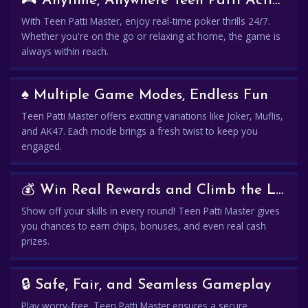
🎮 Anytime, Anywhere Teen Patti Action
With Teen Patti Master, enjoy real-time poker thrills 24/7.
Whether you're on the go or relaxing at home, the game is
always within reach.
♠️ Multiple Game Modes, Endless Fun
Teen Patti Master offers exciting variations like Joker, Muflis,
and AK47. Each mode brings a fresh twist to keep you
engaged.
💰 Win Real Rewards and Climb the Leaderboard
Show off your skills in every round! Teen Patti Master gives
you chances to earn chips, bonuses, and even real cash
prizes.
🔒 Safe, Fair, and Seamless Gameplay
Play worry-free. Teen Patti Master ensures a secure