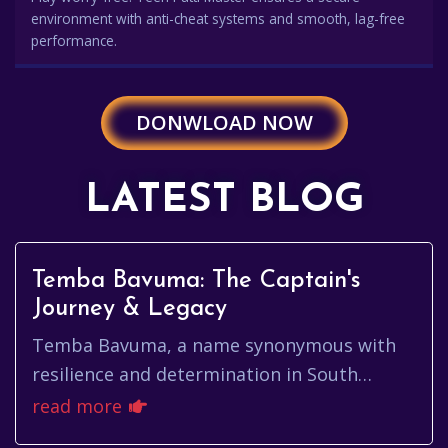
environment with anti-cheat systems and smooth, lag-free
performance.
DONWLOAD NOW
LATEST BLOG
Temba Bavuma: The Captain's
Journey & Legacy
Temba Bavuma, a name synonymous with
resilience and determination in South
African cricket, has carved a unique path in
read more
a sport often defined by tower...