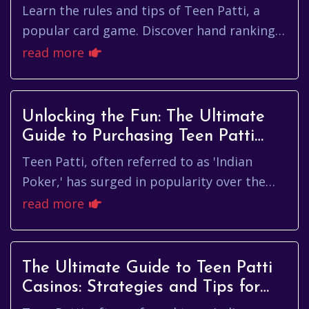
Patti Game
Learn the rules and tips of Teen Patti, a
popular card game. Discover hand rankings,
strategies, and tips to win online games
read more
with friends and family.
Unlocking the Fun: The Ultimate
Guide to Purchasing Teen Patti
Chips Officially
Teen Patti, often referred to as 'Indian
Poker,' has surged in popularity over the
years, thanks to its exciting gameplay and
read more
social aspects. If you’r...
The Ultimate Guide to Teen Patti
Casinos: Strategies and Tips for
Winning Big