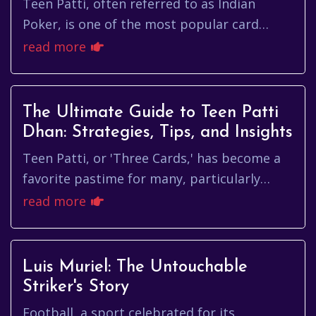
Teen Patti, often referred to as Indian
Poker, is one of the most popular card
games in India and has gained immense
read more
popularity worldwide. With the ri...
The Ultimate Guide to Teen Patti
Dhan: Strategies, Tips, and Insights
Teen Patti, or 'Three Cards,' has become a
favorite pastime for many, particularly
among the youth of India. One variant that
read more
has especially captured ...
Luis Muriel: The Untouchable
Striker's Story
Football, a sport celebrated for its