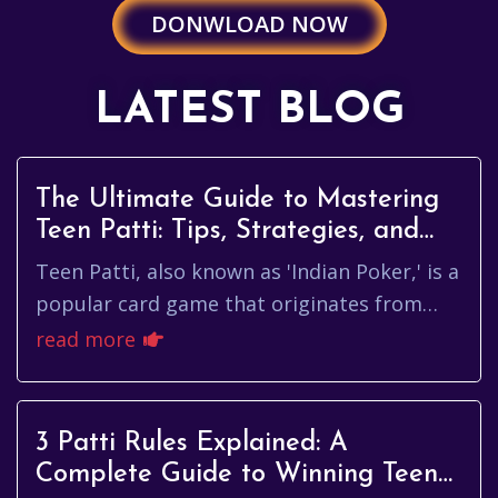
DONWLOAD NOW
LATEST BLOG
The Ultimate Guide to Mastering
Teen Patti: Tips, Strategies, and
More
Teen Patti, also known as 'Indian Poker,' is a
popular card game that originates from
India. Over the years, it has gained immense
read more
popularity, especia...
3 Patti Rules Explained: A
Complete Guide to Winning Teen