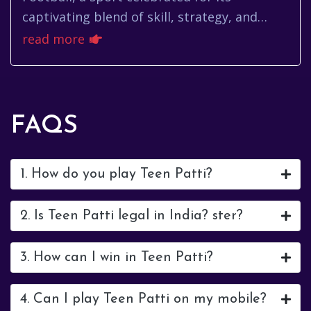
captivating blend of skill, strategy, and
unwavering passion, constantly unveils
read more
stars who etch their names into ...
FAQS
1. How do you play Teen Patti?
2. Is Teen Patti legal in India? ster?
3. How can I win in Teen Patti?
4. Can I play Teen Patti on my mobile?