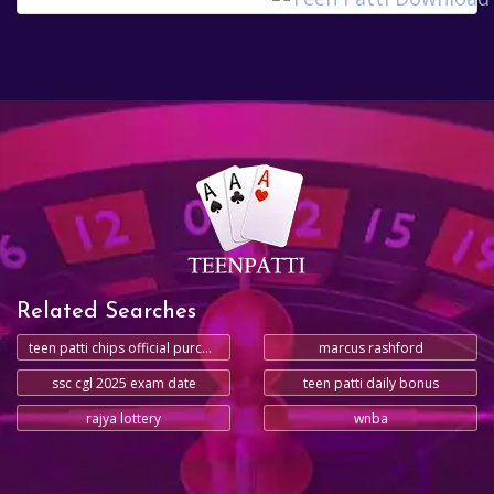
Related Searches
teen patti chips official purchase
marcus rashford
ssc cgl 2025 exam date
teen patti daily bonus
rajya lottery
wnba