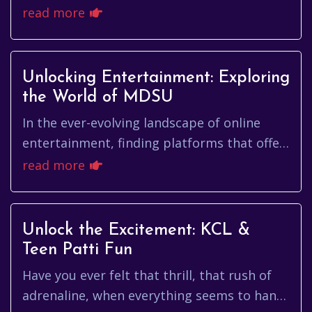
तोड़ने वाले खेलों के लिए प्रसिद्ध रहे हैं। ...
read more
Unlocking Entertainment: Exploring
the World of MDSU
In the ever-evolving landscape of online
entertainment, finding platforms that offer
both excitement and a sense of community
read more
is paramount. While many...
Unlock the Excitement: KCL &
Teen Patti Fun
Have you ever felt that thrill, that rush of
adrenaline, when everything seems to hang