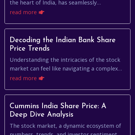
the heart of India, has seamlessly
transitioned from bustling family
read more
gatherings to the digital realm. With t...
Decoding the Indian Bank Share
Price Trends
Understanding the intricacies of the stock
market can feel like navigating a complex
maze, especially when you're trying to
read more
decipher the movements of ...
Cummins India Share Price: A
Deep Dive Analysis
The stock market, a dynamic ecosystem of
numbers, trends, and investor sentiment,