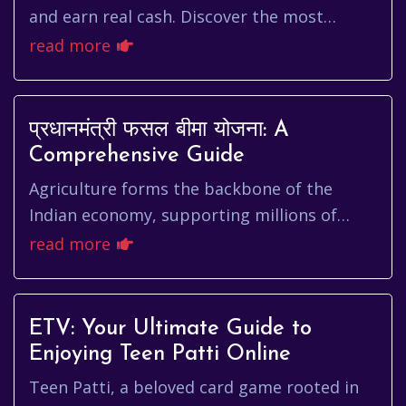
and earn real cash. Discover the most
popular games like Teen Patti, Poker,
read more
Rummy, and more, with exciting features
and cash prizes. Download now!
प्रधानमंत्री फसल बीमा योजना: A
Comprehensive Guide
Agriculture forms the backbone of the
Indian economy, supporting millions of
livelihoods and contributing significantly to
read more
the nation's GDP. However, ...
ETV: Your Ultimate Guide to
Enjoying Teen Patti Online
Teen Patti, a beloved card game rooted in