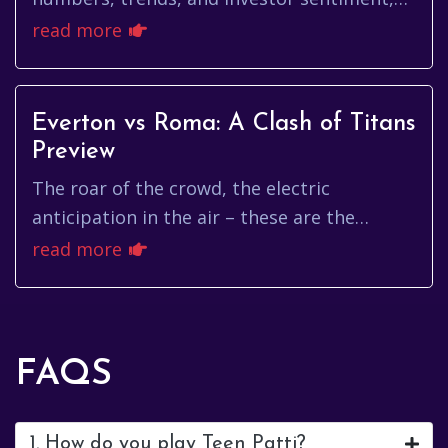
offers a plethora of opportunities and
read more
challenges. Among the many pu...
Everton vs Roma: A Clash of Titans
Preview
The roar of the crowd, the electric
anticipation in the air – these are the
sensations that grip football fans
read more
worldwide when two titans clash on the ...
FAQS
1. How do you play Teen Patti?