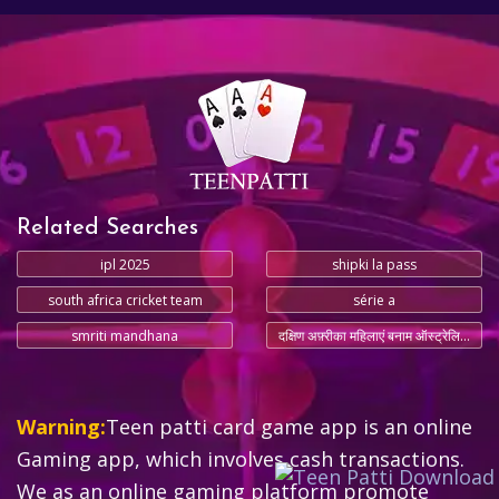
Related Searches
ipl 2025
shipki la pass
south africa cricket team
série a
smriti mandhana
दक्षिण अफ़्रीका महिलाएं बनाम ऑस्ट्रेलिया महिलाएं
Warning:
Teen patti card game app is an online
Gaming app, which involves cash transactions.
We as an online gaming platform promote