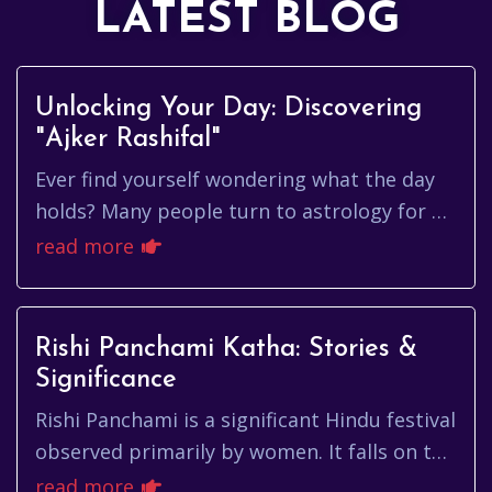
LATEST BLOG
Unlocking Your Day: Discovering
"Ajker Rashifal"
Ever find yourself wondering what the day
holds? Many people turn to astrology for a
little guidance, a cosmic nudge in the right
read more
direction. 'Ajker Ra...
Rishi Panchami Katha: Stories &
Significance
Rishi Panchami is a significant Hindu festival
observed primarily by women. It falls on the
fifth day of the Shukla Paksha (bright
read more