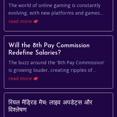
The world of online gaming is constantly
evolving, with new platforms and games
emerging regularly. Amidst this dynamic
read more
landscape, individuals like ma...
Will the 8th Pay Commission
Redefine Salaries?
The buzz around the '8th Pay Commission'
is growing louder, creating ripples of
anticipation among government employees.
read more
These commissions, set up per...
रियल मैड्रिड मैच: लाइव अपडेट्स और
विश्लेषण