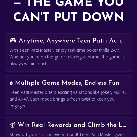
— THE GAME YOU
CAN'T PUT DOWN
🎮 Anytime, Anywhere Teen Patti Action
With Teen Patti Master, enjoy real-time poker thrills 24/7.
Whether you're on the go or relaxing at home, the game is
always within reach.
♠️ Multiple Game Modes, Endless Fun
Teen Patti Master offers exciting variations like Joker, Muflis,
and AK47. Each mode brings a fresh twist to keep you
engaged.
💰 Win Real Rewards and Climb the Leaderboard
Show off your skills in every round! Teen Patti Master gives