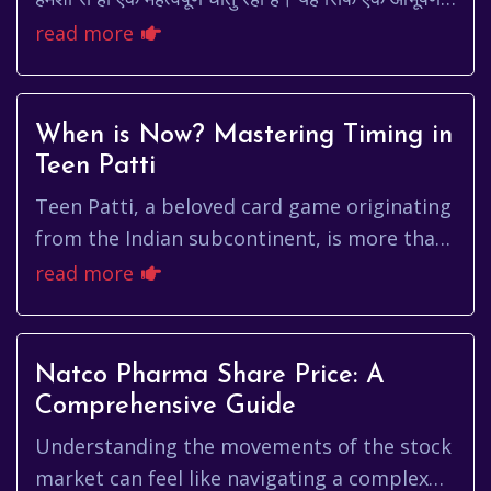
नहीं है, बल्कि यह निवेश का एक सुर...
read more
When is Now? Mastering Timing in
Teen Patti
Teen Patti, a beloved card game originating
from the Indian subcontinent, is more than
just luck. It’s a thrilling blend of strategy,
read more
psychology, and,...
Natco Pharma Share Price: A
Comprehensive Guide
Understanding the movements of the stock
market can feel like navigating a complex