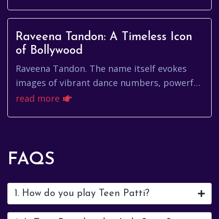
Raveena Tandon: A Timeless Icon
of Bollywood
Raveena Tandon. The name itself evokes
images of vibrant dance numbers, powerful
performances, and an undeniable screen
read more
presence. From her early days ...
FAQS
1. How do you play Teen Patti?