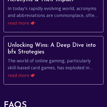
In today's rapidly evolving world, acronyms
and abbreviations are commonplace, often
serving as shorthand for complex
read more
organizations, initiatives, or c...
Unlocking Wins: A Deep Dive into
bfx Strategies
The world of online gaming, particularly
skill-based card games, has exploded in
recent years. Players are constantly seeking
read more
an edge, a way to impro...
FAQS