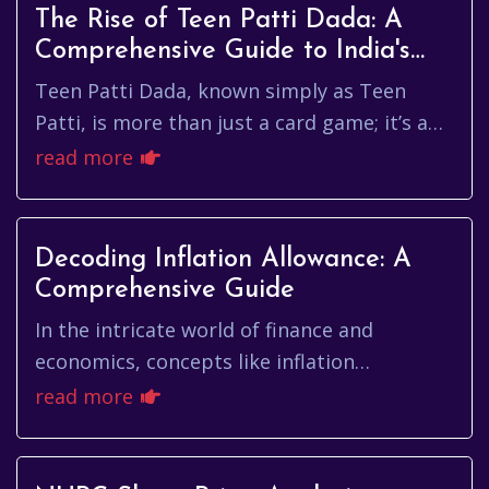
The Rise of Teen Patti Dada: A
Comprehensive Guide to India's
Favorite Card Game
Teen Patti Dada, known simply as Teen
Patti, is more than just a card game; it’s a
vibrant cultural experience, especially
read more
popular among Indian youth....
Decoding Inflation Allowance: A
Comprehensive Guide
In the intricate world of finance and
economics, concepts like inflation
allowance, often referred to as महंगाई भत्ता,
read more
play a crucial role in safeguar...