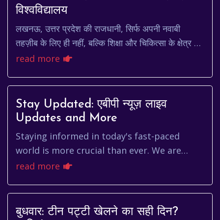
विश्वविद्यालय
लखनऊ, उत्तर प्रदेश की राजधानी, सिर्फ अपनी नवाबी
तहज़ीब के लिए ही नहीं, बल्कि शिक्षा और चिकित्सा के क्षेत्र में
भी अपनी एक खास पहचान रखता है। और इस पहच...
read more
Stay Updated: एबीपी न्यूज़ लाइव
Updates and More
Staying informed in today's fast-paced
world is more crucial than ever. We are
constantly bombarded with information
read more
from countless sources, making it...
बुधवार: टीन पट्टी खेलने का सही दिन?