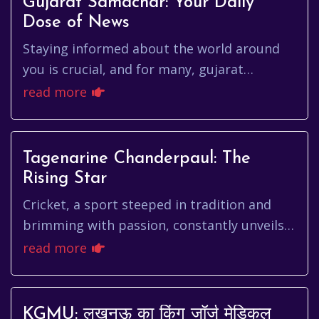
Gujarat Samachar: Your Daily
Dose of News
Staying informed about the world around
you is crucial, and for many, gujarat
samachar serves as a primary source of
read more
news and information. But what ma...
Tagenarine Chanderpaul: The
Rising Star
Cricket, a sport steeped in tradition and
brimming with passion, constantly unveils
new talents that capture the imagination of
read more
fans worldwide. Among ...
KGMU: लखनऊ का किंग जॉर्ज मेडिकल