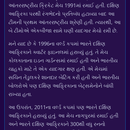
આંતરરાષ્ટ્રીય ક્રિકેટ મેચ 1991માં રમાઈ હતી. દક્ષિણ
આફ્રિકા પરથી રંગભેદનો પ્રતિબંધ હટાવ્યા બાદ આ
ટીમની પ્રથમ આંતરરાષ્ટ્રીય શ્રેણી હતી. ત્યારથી, આ
બે ટીમોએ એકબીજા સામે ઘણી યાદગાર મેચો રમી છે.
મને યાદ છે કે 1996ના વર્લ્ડ કપમાં ભારતે દક્ષિણ
આફ્રિકાને ક્વાર્ટર ફાઇનલમાં હરાવ્યું હતું. તે મેચ
કોલકાતાના ઇડન ગાર્ડન્સમાં રમાઈ હતી અને ભારતીય
ચાહકો માટે તે એક યાદગાર ક્ષણ હતી. એ મેચમાં
સચિન તેંડુલકરે શાનદાર બેટિંગ કરી હતી અને ભારતીય
બોલરોએ પણ દક્ષિણ આફ્રિકાના બેટ્સમેનોને બાંધી
રાખ્યા હતા.
આ ઉપરાંત, 2011ના વર્લ્ડ કપમાં પણ ભારતે દક્ષિણ
આફ્રિકાને હરાવ્યું હતું. આ મેચ નાગપુરમાં રમાઈ હતી
અને ભારતે દક્ષિણ આફ્રિકાને 300થી વધુ રનનો