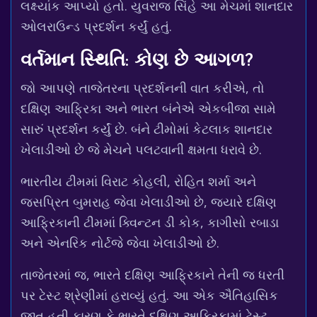
લક્ષ્યાંક આપ્યો હતો. યુવરાજ સિંહે આ મેચમાં શાનદાર
ઓલરાઉન્ડ પ્રદર્શન કર્યું હતું.
વર્તમાન સ્થિતિ: કોણ છે આગળ?
જો આપણે તાજેતરના પ્રદર્શનની વાત કરીએ, તો
દક્ષિણ આફ્રિકા અને ભારત બંનેએ એકબીજા સામે
સારું પ્રદર્શન કર્યું છે. બંને ટીમોમાં કેટલાક શાનદાર
ખેલાડીઓ છે જે મેચને પલટવાની ક્ષમતા ધરાવે છે.
ભારતીય ટીમમાં વિરાટ કોહલી, રોહિત શર્મા અને
જસપ્રિત બુમરાહ જેવા ખેલાડીઓ છે, જ્યારે દક્ષિણ
આફ્રિકાની ટીમમાં ક્વિન્ટન ડી કોક, કાગીસો રબાડા
અને એનરિક નોર્ટજે જેવા ખેલાડીઓ છે.
તાજેતરમાં જ, ભારતે દક્ષિણ આફ્રિકાને તેની જ ધરતી
પર ટેસ્ટ શ્રેણીમાં હરાવ્યું હતું. આ એક ઐતિહાસિક
જીત હતી કારણ કે ભારતે દક્ષિણ આફ્રિકામાં ટેસ્ટ