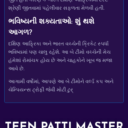
શ્રેણી જીતવામાં પહેલીવાર સફળતા મેળવી હતી.
ભવિષ્યની શક્યતાઓ: શું થશે
આગળ?
દક્ષિણ આફ્રિકા અને ભારત વચ્ચેની ક્રિકેટ સ્પર્ધા
ભવિષ્યમાં પણ ચાલુ રહેશે. આ બે ટીમો વચ્ચેની મેચ
હંમેશાં રોમાંચક હોય છે અને ચાહકોને ખૂબ જ મજા
આવે છે.
આગામી વર્ષોમાં, આપણે આ બે ટીમોને વર્લ્ડ કપ અને
ચેમ્પિયન્સ ટ્રોફી જેવી મોટી ટુર્
TEEN PATTI MASTER