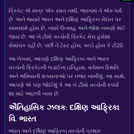
ક્રિકેટ એ માત્ર એક રમત નથી, ભારતમાં તે એક ધર્મ
છે. અને જ્યારે ભારત અને દક્ષિણ આફ્રિકા મેદાન પર
સામસામે હોય છે, ત્યારે ઉત્સાહ અને જોશ બમણો થઈ
જાય છે. આ બે ટીમો વચ્ચેની ક્રિકેટ મેચ હંમેશાં
રોમાંચક રહી છે, પછી તે ટેસ્ટ હોય, વનડે હોય કે ટી20.
આ લેખમાં, આપણે દક્ષિણ આફ્રિકા અને ભારત
વચ્ચેની ક્રિકેટની લડાઈના ઇતિહાસ, વર્તમાન સ્થિતિ
અને ભવિષ્યની શક્યતાઓ પર નજર નાખીશું. આ સાથે,
આપણે એ પણ જોઈશું કે આ બે ટીમો વચ્ચેની સ્પર્ધા
શા માટે આટલી ખાસ છે.
ઐતિહાસિક ઝલક: દક્ષિણ આફ્રિકા
વિ. ભારત
ભારત અને દક્ષિણ આફ્રિકા વચ્ચેની પ્રથમ