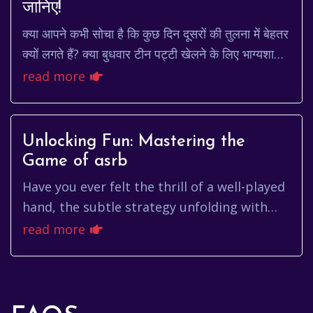
जानिए!
क्या आपने कभी सोचा है कि कुछ दिन दूसरों की तुलना में बेहतर
क्यों लगते हैं? क्या बुधवार टीन पट्टी खेलने के लिए भाग्यशाली
हो सकता है? चलिए, इस दिलचस्प स...
read more
Unlocking Fun: Mastering the
Game of asrb
Have you ever felt the thrill of a well-played
hand, the subtle strategy unfolding with
each card dealt? That's the magic of card
read more
games, and asrb, a...