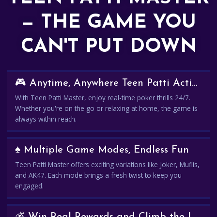
— THE GAME YOU
CAN'T PUT DOWN
🎮 Anytime, Anywhere Teen Patti Action
With Teen Patti Master, enjoy real-time poker thrills 24/7.
Whether you're on the go or relaxing at home, the game is
always within reach.
♠️ Multiple Game Modes, Endless Fun
Teen Patti Master offers exciting variations like Joker, Muflis,
and AK47. Each mode brings a fresh twist to keep you
engaged.
💰 Win Real Rewards and Climb the Leaderboard