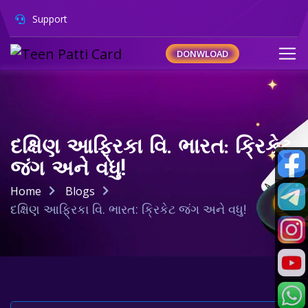
Support
DONWLOAD
દક્ષિણ આફ્રિકા વિ. ભારત: ક્રિકેટ
જંગ અને વધુ!
Home
Blogs
દક્ષિણ આફ્રિકા વિ. ભારત: ક્રિકેટ જંગ અને વધુ!