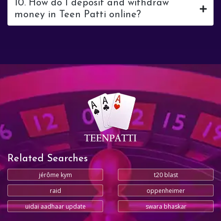
10. How do I deposit and withdraw
money in Teen Patti online?
Related Searches
jérôme kym
t20 blast
raid
oppenheimer
uidai aadhaar update
swara bhaskar