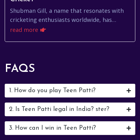
Shubman Gill, a name that resonates with
cricketing enthusiasts worldwide, has
rapidly ascended the ranks to become one
read more
of the most promising talents ...
FAQS
1. How do you play Teen Patti?
2. Is Teen Patti legal in India? ster?
3. How can I win in Teen Patti?