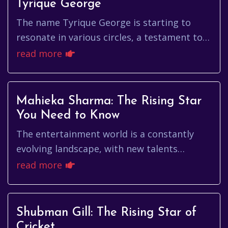
Tyrique George
The name Tyrique George is starting to
resonate in various circles, a testament to
talent, hard work, and perhaps a little bit of
read more
good fortune. While ...
Mahieka Sharma: The Rising Star
You Need to Know
The entertainment world is a constantly
evolving landscape, with new talents
emerging all the time. One name that's
read more
been generating significant buzz r...
Shubman Gill: The Rising Star of
Cricket