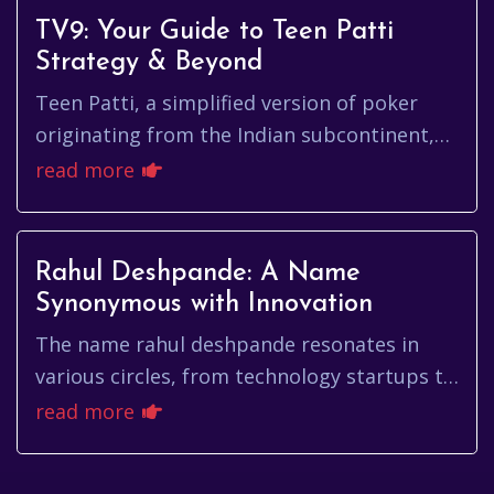
TV9: Your Guide to Teen Patti
Strategy & Beyond
Teen Patti, a simplified version of poker
originating from the Indian subcontinent,
has surged in popularity, captivating
read more
players both online and offl...
Rahul Deshpande: A Name
Synonymous with Innovation
The name rahul deshpande resonates in
various circles, from technology startups to
established corporations. It’s a name often
read more
associated with innovat...