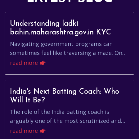
Understanding ladki
bahin.maharashtra.gov.in KYC
Navigating government programs can
sometimes feel like traversing a maze. One
such program, potentially linked to the
read more
Maharashtra government, involves...
India's Next Batting Coach: Who
Will It Be?
The role of the India batting coach is
arguably one of the most scrutinized and
impactful positions in international cricket.
read more
More than just teaching ...