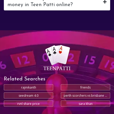
money in Teen Patti online?
Related Searches
rajinikanth
friends
seedream 4.0
perth scorchers vs brisbane heat
rvnl share price
sara khan