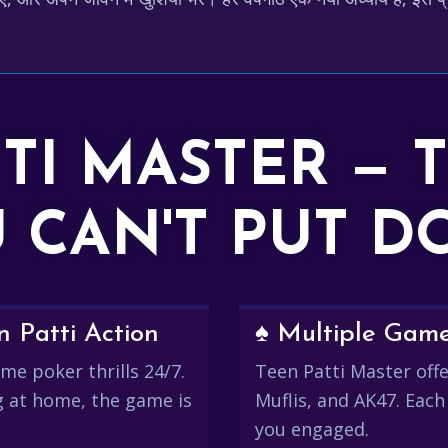
TTI MASTER — 
 CAN'T PUT 
 Patti Action
♠️ Multiple Gam
me poker thrills 24/7.
Teen Patti Master offer
g at home, the game is
Muflis, and AK47. Each
you engaged.