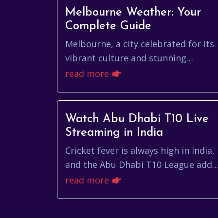
Melbourne Weather: Your
Complete Guide
Melbourne, a city celebrated for its
vibrant culture and stunning
landscapes, is equally known for
read more
its… well, let's just say
'unpredictable' weather. ...
Watch Abu Dhabi T10 Live
Streaming in India
Cricket fever is always high in India,
and the Abu Dhabi T10 League adds
a unique, fast-paced twist to the
read more
sport. For fans eager to catch all
the acti...