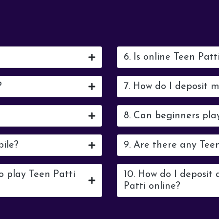
6. Is online Teen Patt
?
7. How do I deposit 
8. Can beginners pla
bile?
9. Are there any Tee
o play Teen Patti
10. How do I deposit
Patti online?