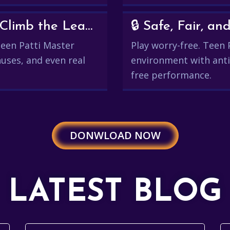
💰 Win Real Rewards and Climb the Leaderboard
🔒 Safe, Fair, 
 Teen Patti Master
Play worry-free. Teen 
uses, and even real
environment with anti
free performance.
DONWLOAD NOW
LATEST BLOG