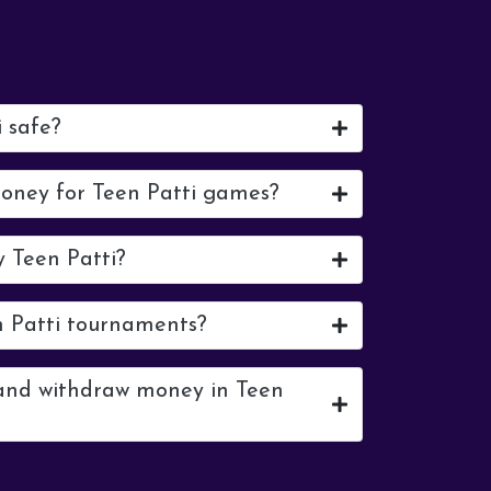
i safe?
money for Teen Patti games?
y Teen Patti?
n Patti tournaments?
 and withdraw money in Teen