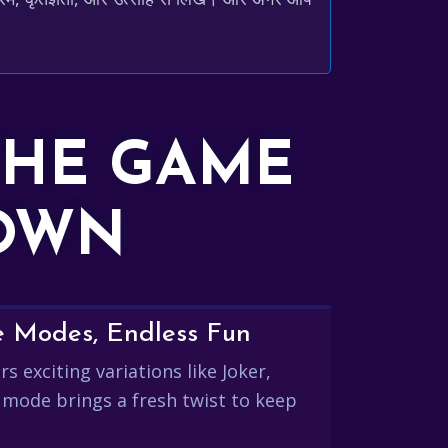
THE GAME
DOWN
e Modes, Endless Fun
s exciting variations like Joker,
 mode brings a fresh twist to keep