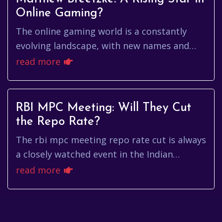
Online Gaming?
The online gaming world is a constantly
evolving landscape, with new names and
faces emerging all the time. One name
read more
that's been gaining traction rece...
RBI MPC Meeting: Will They Cut
the Repo Rate?
The rbi mpc meeting repo rate cut is always
a closely watched event in the Indian
financial landscape. It sets the tone for
read more
borrowing costs, investmen...