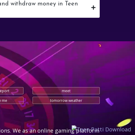
 and withdraw money in Teen
report
meet
y me
tomorrow weather
ions. We as an online gaming platform