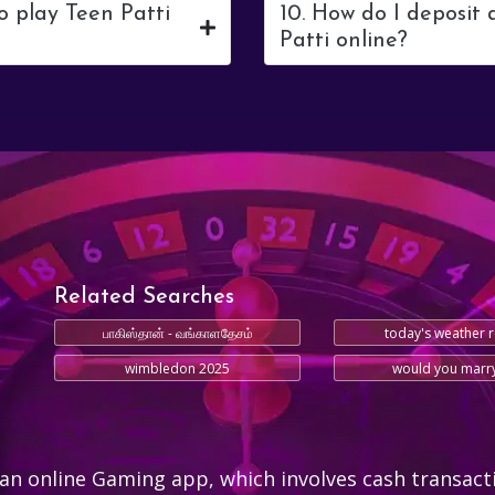
o play Teen Patti
10. How do I deposit
Patti online?
Related Searches
பாகிஸ்தான் - வங்காளதேசம்
today's weather 
wimbledon 2025
would you marr
an online Gaming app, which involves cash transact