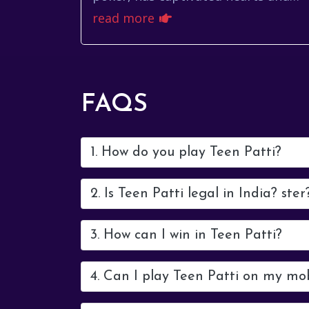
minds across India and beyond. Its
read more
blend of luck, strategy, and social
interactio...
FAQS
1. How do you play Teen Patti?
2. Is Teen Patti legal in India? ster
3. How can I win in Teen Patti?
4. Can I play Teen Patti on my mo