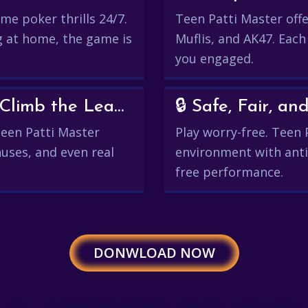
me poker thrills 24/7.
Teen Patti Master offer
g at home, the game is
Muflis, and AK47. Each
you engaged.
💰 Win Real Rewards and Climb the Leaderboard
🔒 Safe, Fair, 
 Teen Patti Master
Play worry-free. Teen 
uses, and even real
environment with anti
free performance.
DONWLOAD NOW