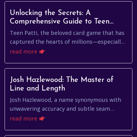
Unlocking the Secrets: A
Comprehensive Guide to Teen
Patti Coin Hacks
Teen Patti, the beloved card game that has
captured the hearts of millions—especially
in India—has made its way into the digital
read more
realm with numerous a...
Josh Hazlewood: The Master of
Line and Length
Josh Hazlewood, a name synonymous with
unwavering accuracy and subtle seam
movement, has cemented his place as one
read more
of Australia's premier fast bowlers...