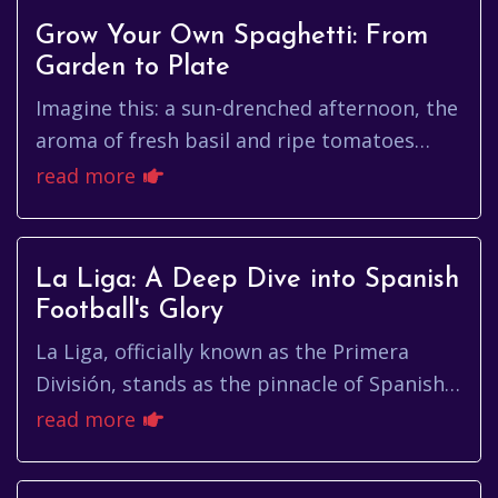
Grow Your Own Spaghetti: From
Garden to Plate
Imagine this: a sun-drenched afternoon, the
aroma of fresh basil and ripe tomatoes
filling the air. You step into your garden,
read more
not just to admire the ...
La Liga: A Deep Dive into Spanish
Football's Glory
La Liga, officially known as the Primera
División, stands as the pinnacle of Spanish
football, a league steeped in history,
read more
passion, and unparalleled ...