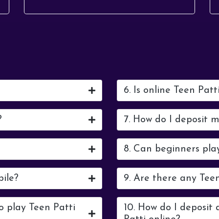
करियर कई लोगों के लि...
6. Is online Teen Patt
?
7. How do I deposit 
8. Can beginners pla
bile?
9. Are there any Tee
o play Teen Patti
10. How do I deposit