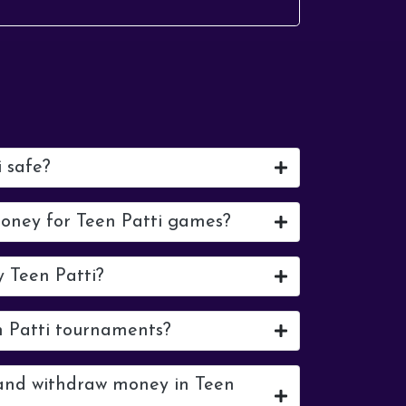
fans. It's a battle of history, passion,
and tacti...
i safe?
money for Teen Patti games?
y Teen Patti?
n Patti tournaments?
 and withdraw money in Teen