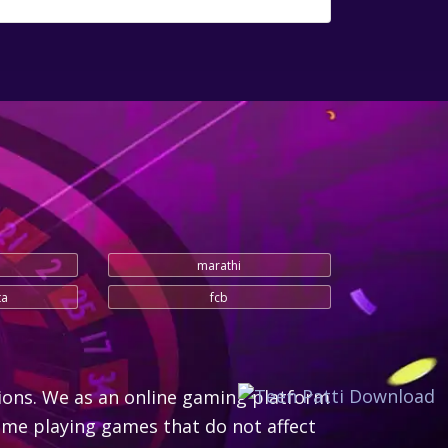
marathi
ta
fcb
ions. We as an online gaming platform
me playing games that do not affect