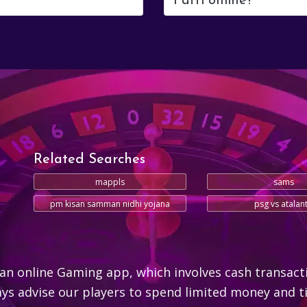
Patti online?
Related Searches
mappls
sams
pm kisan samman nidhi yojana
psg vs atalan
an online Gaming app, which involves cash transact
s advise our players to spend limited money and ti