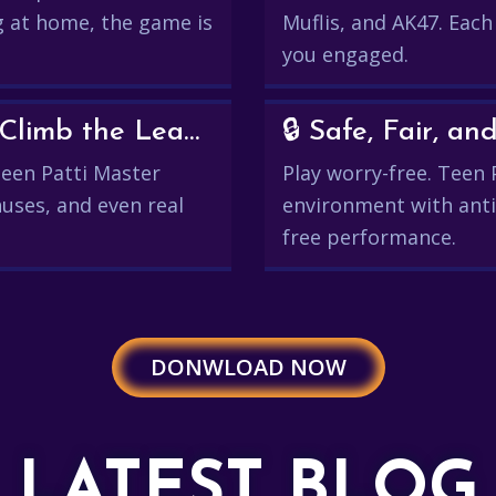
g at home, the game is
Muflis, and AK47. Each
you engaged.
💰 Win Real Rewards and Climb the Leaderboard
🔒 Safe, Fair, 
 Teen Patti Master
Play worry-free. Teen 
uses, and even real
environment with anti
free performance.
DONWLOAD NOW
LATEST BLOG