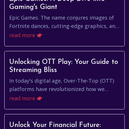
Gaming's Giant
Epic Games. The name conjures images of
Fortnite dances, cutting-edge graphics, and
a digital storefront challenging the status
read more
quo. But beyond the...
Unlocking OTT Play: Your Guide to
Streaming Bliss
In today's digital age, Over-The-Top (OTT)
platforms have revolutionized how we
consume entertainment. Gone are the days
read more
of rigid television schedules...
Unlock Your Financial Future: