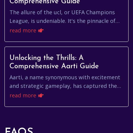
Comprehensive Guide
The allure of the ucl, or UEFA Champions
League, is undeniable. It's the pinnacle of
European club football, a stage where
read more
legends are made and dreams...
Unlocking the Thrills: A
Comprehensive Aarti Guide
Aarti, a name synonymous with excitement
and strategic gameplay, has captured the
hearts of millions across the globe. But
read more
what exactly makes aarti so...
FAQS