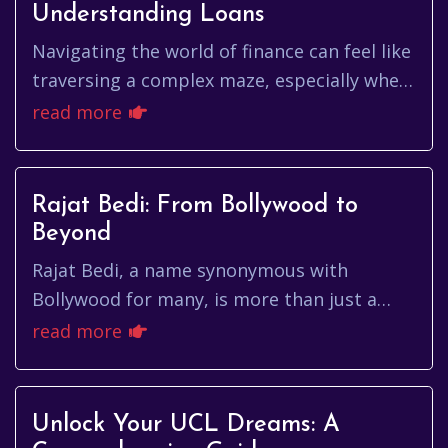
Understanding Loans
Navigating the world of finance can feel like
traversing a complex maze, especially when
you encounter terms like 'loan'. For many,
read more
the concept of a l...
Rajat Bedi: From Bollywood to
Beyond
Rajat Bedi, a name synonymous with
Bollywood for many, is more than just a
familiar face on the silver screen. He's a
read more
multifaceted personality, an act...
Unlock Your UCL Dreams: A